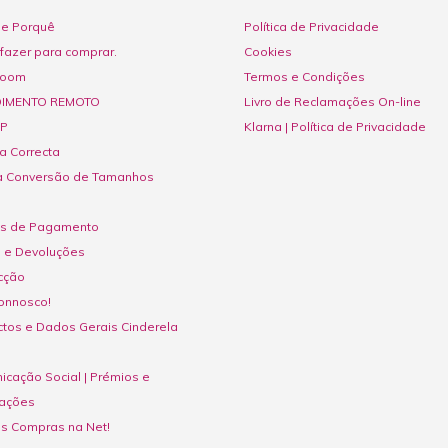
e Porquê
Política de Privacidade
fazer para comprar.
Cookies
room
Termos e Condições
IMENTO REMOTO
Livro de Reclamações On-line
P
Klarna | Política de Privacidade
a Correcta
a Conversão de Tamanhos
s de Pagamento
s e Devoluções
cção
onnosco!
tos e Dados Gerais Cinderela
cação Social | Prémios e
ações
as Compras na Net!