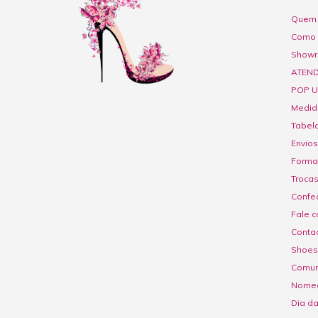
Quem 
Como 
Show
ATEND
POP U
Medid
Tabel
Envios
Forma
Troca
Confe
Fale c
Contac
Shoes
Comuni
Nome
Dia d