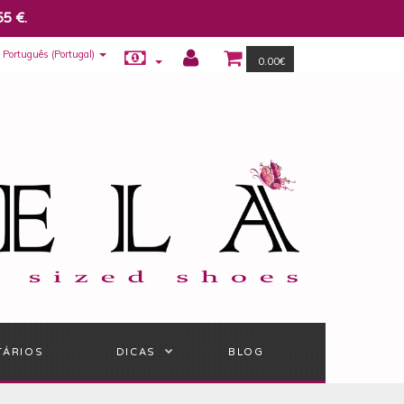
55 €.
Português (Portugal)
0.00€
TÁRIOS
DICAS
BLOG