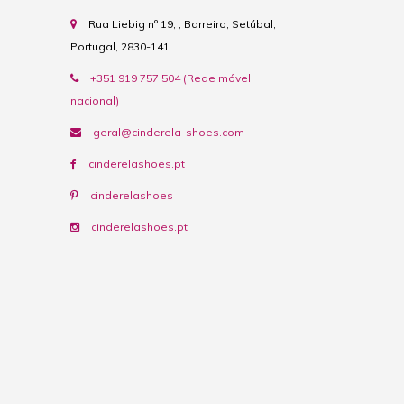
Rua Liebig nº 19, , Barreiro, Setúbal,
Portugal, 2830-141
+351 919 757 504 (Rede móvel
nacional)
geral@cinderela-shoes.com
cinderelashoes.pt
cinderelashoes
cinderelashoes.pt