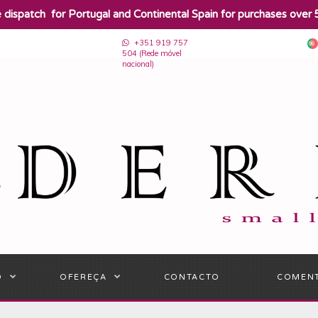
e dispatch for Portugal and Continental Spain for purchases over 
+351 919 757
504 (Rede móvel
nacional)
O
OFEREÇA
CONTACTO
COMEN