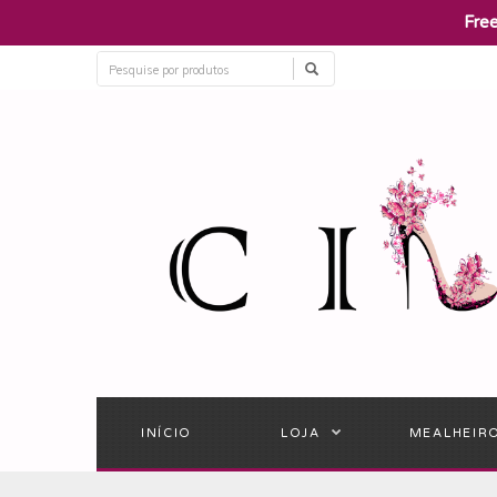
​Fre
INÍCIO
LOJA
MEALHEIR