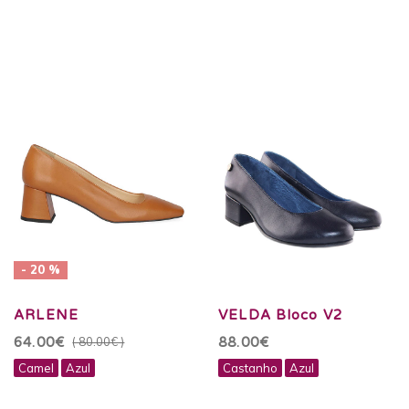
- 20 %
ARLENE
VELDA Bloco V2
64.00€
( 80.00€ )
88.00€
Camel
Azul
Castanho
Azul