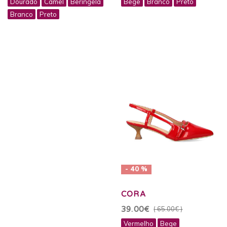
Dourado
Camel
Beringela
Bege
Branco
Preto
Branco
Preto
- 40 %
CORA
39.00€
( 65.00€ )
Vermelho
Bege