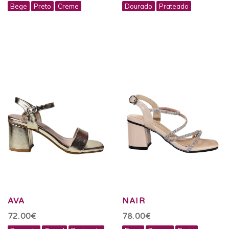
Bege
Preto
Creme
Dourado
Prateado
AVA
NAIR
72.00€
78.00€