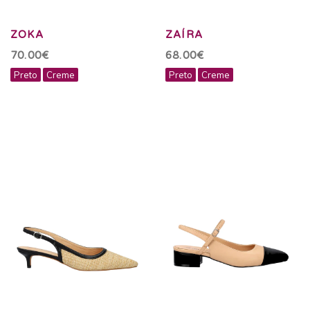
ZOKA
ZAÍRA
70.00€
68.00€
Preto
Creme
Preto
Creme