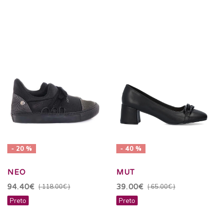
- 20 %
- 40 %
NEO
MUT
94.40€
( 118.00€ )
39.00€
( 65.00€ )
Preto
Preto