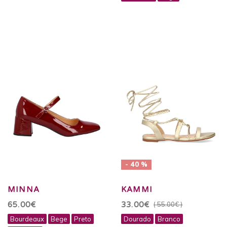
- 40 %
MINNA
KAMMI
65.00€
33.00€
( 55.00€ )
Bourdeaux
Bege
Preto
Dourado
Branco