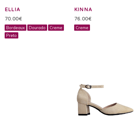
ELLIA
KINNA
70.00€
76.00€
Bordeaux
Dourado
Creme
Creme
Preto