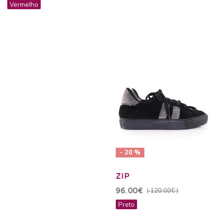
Vermelho
- 20 %
ZIP
96.00€
( 120.00€ )
Preto