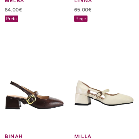
MELBA
LINNA
84.00€
65.00€
Preto
Bege
BINAH
MILLA