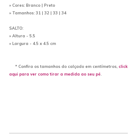
» Cores: Branco | Preto
» Tamanhos: 31 | 32 | 33 | 34
SALTO
:
» Altura - 5.5
» Largura - 4.5 x 4.5 cm
* Confira os tamanhos do calçado em centímetros,
click
aqui para ver como tirar a medida ao seu pé
.