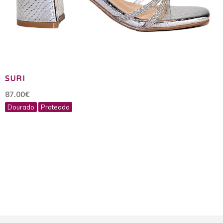
SURI
87.00€
Dourado
Prateado