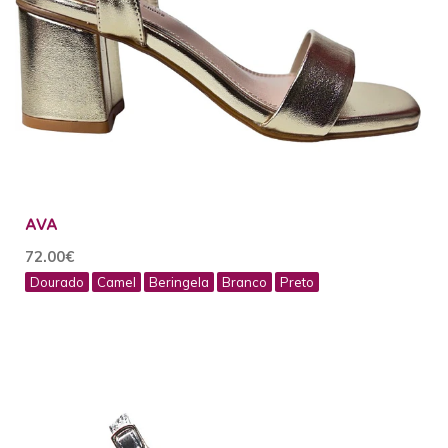
AVA
72.00€
Dourado
Camel
Beringela
Branco
Preto