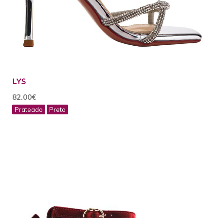
LYS
82.00€
Prateado
Preto