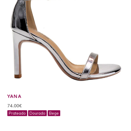
YANA
74.00€
Prateado
Dourado
Bege