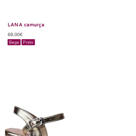
LANA camurça
68.00€
Bege
Preto