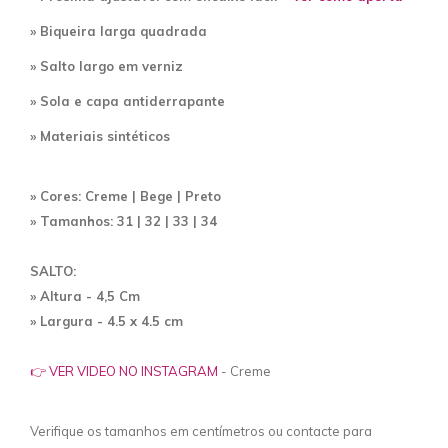
» Biqueira larga quadrada
» Salto largo em verniz
» Sola e capa antiderrapante
»
Materiais sintéticos
» Cores: Creme | Bege | Preto
» Tamanhos: 31 | 32 | 33 | 34
SALTO
:
» Altura - 4,5 Cm
» Largura - 4.5 x 4.5 cm
👉 VER VIDEO NO INSTAGRAM
- Creme
Verifique os tamanhos em centímetros ou contacte para