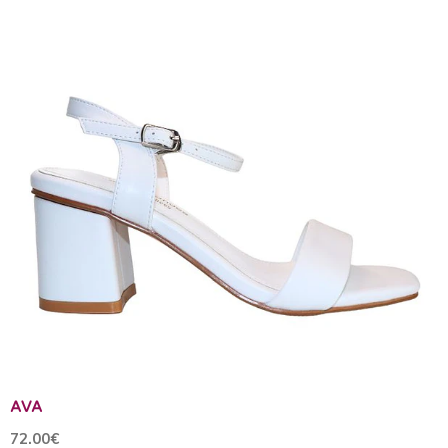
AVA
72.00€