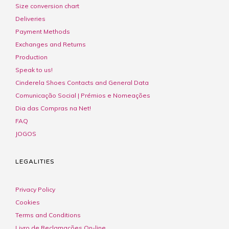
Size conversion chart
Deliveries
Payment Methods
Exchanges and Returns
Production
Speak to us!
Cinderela Shoes Contacts and General Data
Comunicação Social | Prémios e Nomeações
Dia das Compras na Net!
FAQ
JOGOS
LEGALITIES
Privacy Policy
Cookies
Terms and Conditions
Livro de Reclamações On-line