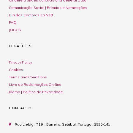
Cinderela Shoes Contacts and General Data
Comunicação Social | Prémios e Nomeações
Dia das Compras na Net!
FAQ
JOGOS
LEGALITIES
Privacy Policy
Cookies
Terms and Conditions
Livro de Reclamações On-line
Klarna | Política de Privacidade
CONTACTO
Rua Liebig nº 19, , Barreiro, Setúbal, Portugal, 2830-141