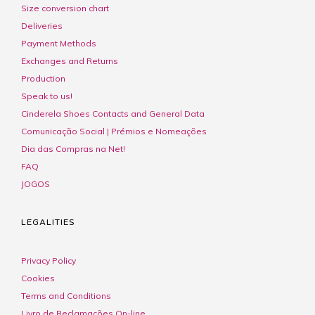
Size conversion chart
Deliveries
Payment Methods
Exchanges and Returns
Production
Speak to us!
Cinderela Shoes Contacts and General Data
Comunicação Social | Prémios e Nomeações
Dia das Compras na Net!
FAQ
JOGOS
LEGALITIES
Privacy Policy
Cookies
Terms and Conditions
Livro de Reclamações On-line