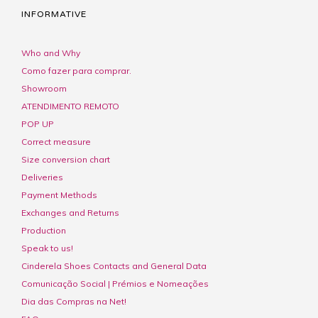
INFORMATIVE
Who and Why
Como fazer para comprar.
Showroom
ATENDIMENTO REMOTO
POP UP
Correct measure
Size conversion chart
Deliveries
Payment Methods
Exchanges and Returns
Production
Speak to us!
Cinderela Shoes Contacts and General Data
Comunicação Social | Prémios e Nomeações
Dia das Compras na Net!