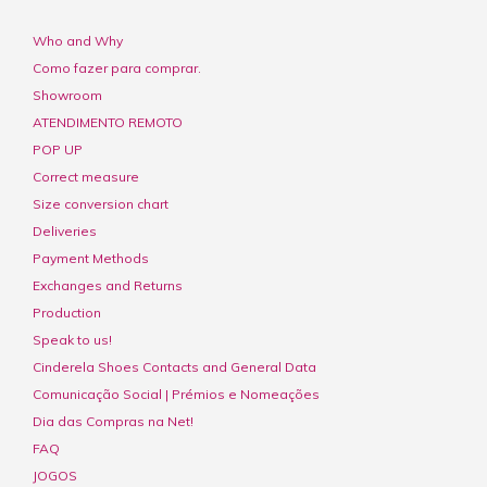
Who and Why
Como fazer para comprar.
Showroom
ATENDIMENTO REMOTO
POP UP
Correct measure
Size conversion chart
Deliveries
Payment Methods
Exchanges and Returns
Production
Speak to us!
Cinderela Shoes Contacts and General Data
Comunicação Social | Prémios e Nomeações
Dia das Compras na Net!
FAQ
JOGOS