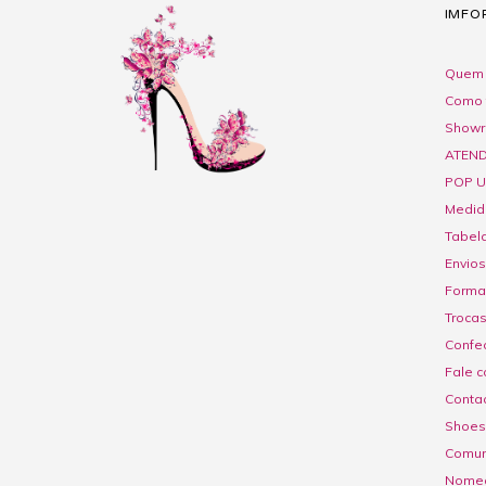
IMFO
Quem 
Como 
Show
ATEND
POP U
Medid
Tabel
Envios
Forma
Troca
Confe
Fale c
Contac
Shoes
Comuni
Nome