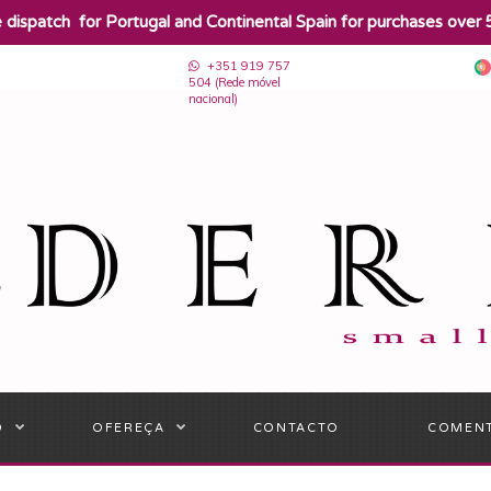
e dispatch for Portugal and Continental Spain for purchases over 
+351 919 757
504 (Rede móvel
nacional)
O
OFEREÇA
CONTACTO
COMEN