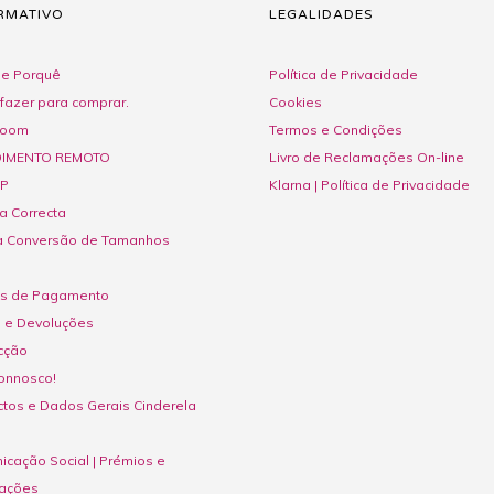
RMATIVO
LEGALIDADES
e Porquê
Política de Privacidade
fazer para comprar.
Cookies
room
Termos e Condições
IMENTO REMOTO
Livro de Reclamações On-line
P
Klarna | Política de Privacidade
a Correcta
a Conversão de Tamanhos
s de Pagamento
s e Devoluções
cção
onnosco!
tos e Dados Gerais Cinderela
cação Social | Prémios e
ações