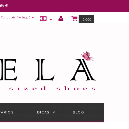
55 €.
Português (Portugal)
0.00€
TÁRIOS
DICAS
BLOG