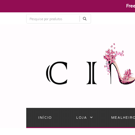
​Fre
INÍCIO
LOJA
MEALHEIR