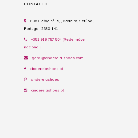
CONTACTO
Rua Liebig nº 19, , Barreiro, Setúbal,
Portugal, 2830-141
+351 919 757 504 (Rede móvel
nacional)
geral@cinderela-shoes.com
cinderelashoes.pt
cinderelashoes
cinderelashoes.pt