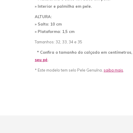
» Interior e palmilha em pele.
ALTURA:
» Salto: 10 cm
» Plataforma: 1,5 cm
Tamanhos: 32, 33, 34 e 35
* Confira o tamanho do calçado em centímetros
seu pé
.
* Este modelo tem selo Pele Genuína,
saiba mais
.