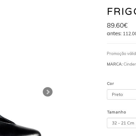
FRIG
89.60€
antes:
112.0
Promoção váli
MARCA:
Cinder
Cor
Tamanho