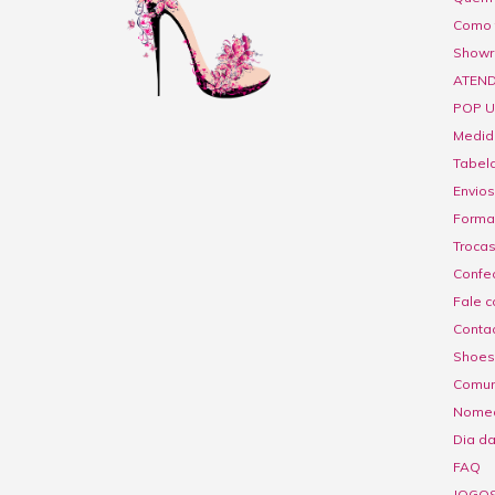
Como 
Show
ATEND
POP U
Medid
Tabel
Envios
Forma
Troca
Confe
Fale c
Contac
Shoes
Comuni
Nome
Dia d
FAQ
JOGO