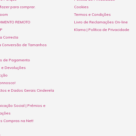
fazer para comprar.
Cookies
room
Termos e Condições
IMENTO REMOTO
Livro de Reclamações On-line
P
Klarna | Política de Privacidade
a Correcta
a Conversão de Tamanhos
s de Pagamento
s e Devoluções
cção
onnosco!
tos e Dados Gerais Cinderela
cação Social | Prémios e
ações
as Compras na Net!
S