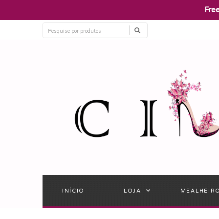
​Fre
INÍCIO
LOJA
MEALHEIR