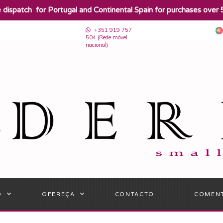
e dispatch for Portugal and Continental Spain for purchases over 
+351 919 757
504 (Rede móvel
nacional)
O
OFEREÇA
CONTACTO
COMEN