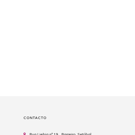
CONTACTO
Rua Liebig nº 19, , Barreiro, Setúbal,