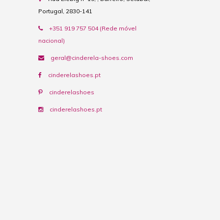
Portugal, 2830-141
+351 919 757 504 (Rede móvel
nacional)
geral@cinderela-shoes.com
cinderelashoes.pt
cinderelashoes
cinderelashoes.pt