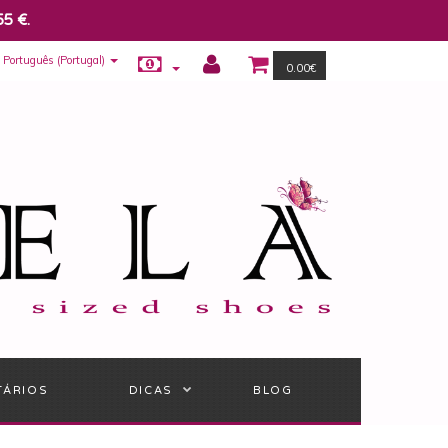
55 €.
Português (Portugal)
0.00€
TÁRIOS
DICAS
BLOG