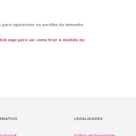
te para apoiarmos na escolha do tamanho
lick aqui para ver como tirar a medida ao
RMATIVO
LEGALIDADES
e Porquê
Política de Privacidade