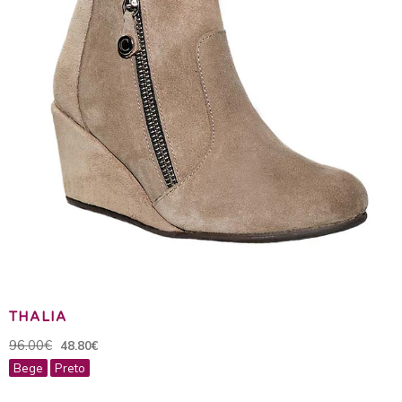
THALIA
96.00€
48.80€
Bege
Preto