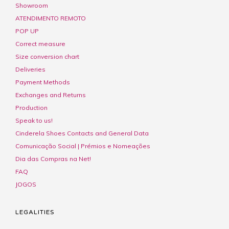
Showroom
ATENDIMENTO REMOTO
POP UP
Correct measure
Size conversion chart
Deliveries
Payment Methods
Exchanges and Returns
Production
Speak to us!
Cinderela Shoes Contacts and General Data
Comunicação Social | Prémios e Nomeações
Dia das Compras na Net!
FAQ
JOGOS
LEGALITIES