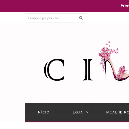
​Fre
INÍCIO
LOJA
MEALHEIR