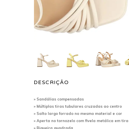
DESCRIÇÂO
» Sandálias compensadas
» Múltiplas tiras tubulares cruzadas ao centro
» Salto largo
forrado no mesmo material e cor
» A
perta no tornozelo com fivela metálica em tira
» Biqueira quadrada