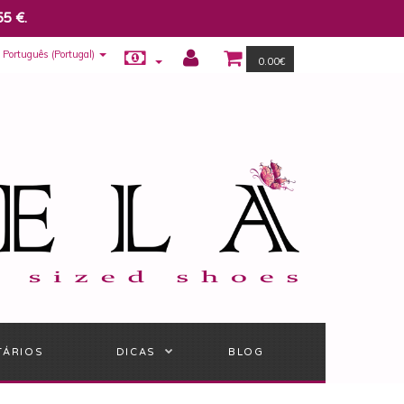
55 €.
Português (Portugal)
0.00€
TÁRIOS
DICAS
BLOG