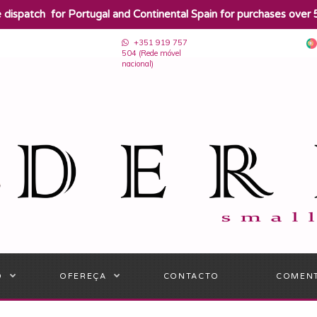
e dispatch for Portugal and Continental Spain for purchases over 
+351 919 757
504 (Rede móvel
nacional)
O
OFEREÇA
CONTACTO
COMEN