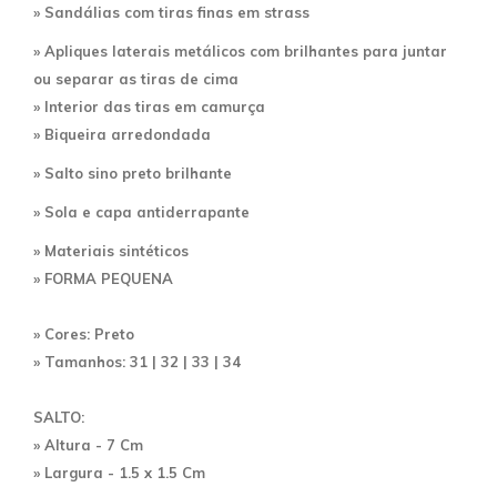
» Sandálias com tiras finas em strass
» Apliques laterais metálicos com brilhantes para juntar
ou separar as tiras de cima
» Interior das tiras em camurça
» Biqueira arredondada
» Salto sino preto brilhante
» Sola e capa antiderrapante
»
Materiais sintéticos
» FORMA PEQUENA
» Cores: Preto
» Tamanhos: 31 | 32 | 33 | 34
SALTO
:
» Altura - 7 Cm
» Largura - 1.5 x 1.5 Cm