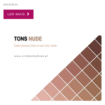
escova m...
LER MAIS