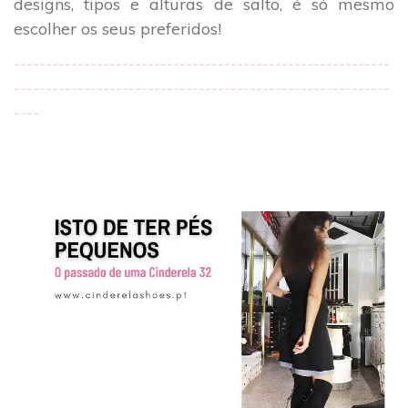
designs, tipos e alturas de salto, é só mesmo
escolher os seus preferidos!
-----------------------------------------------------------
-----------------------------------------------------------
----